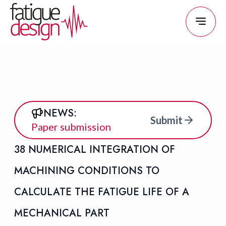
Panneau de gestion des cookies
Aller
au
contenu
NEWS:
Submit
Paper submission
38 NUMERICAL INTEGRATION OF
MACHINING CONDITIONS TO
CALCULATE THE FATIGUE LIFE OF A
MECHANICAL PART