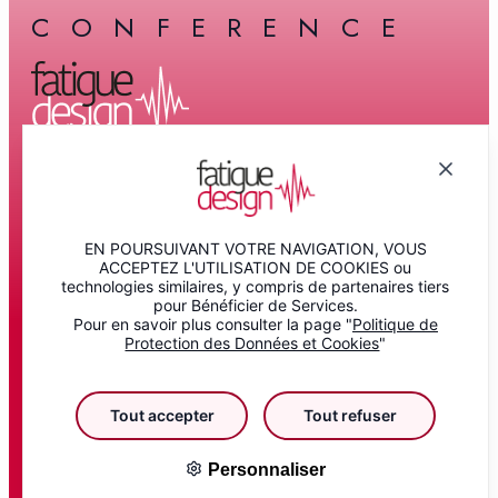
CONFERENCE
Speaker, exhibitor, sponsor, visitor, or are
you still looking for your profile? If you
have any question:
Conference
Exhibition
EN POURSUIVANT VOTRE NAVIGATION, VOUS
ACCEPTEZ L'UTILISATION DE COOKIES ou
Sponsors
technologies similaires, y compris de partenaires tiers
Information
pour Bénéficier de Services.
Pour en savoir plus consulter la page "
Politique de
REGISTRATION
CONTACT US
Protection des Données et Cookies
"
Tout accepter
Tout refuser
2026
Legal notice
Plan du site
Personnaliser